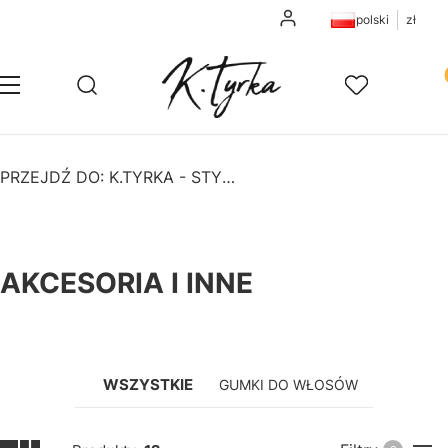
Zaloguj się
polski
zł
Pr
Otwórz wyszukiwarkę
Szukaj
Menu
Ulubione
K
PRZEJDŹ DO:
K.TYRKA - STYLOWE FARTUSZKI
AKCESORIA I INNE
WSZYSTKIE
GUMKI DO WŁOSÓW
E-BOOK