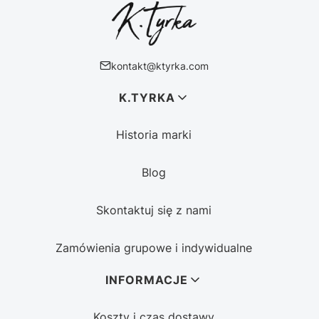
kontakt@ktyrka.com
Linki w stopce
K.TYRKA
Historia marki
Blog
Skontaktuj się z nami
Zamówienia grupowe i indywidualne
INFORMACJE
Koszty i czas dostawy