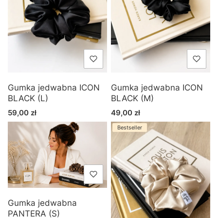
Gumka jedwabna ICON
Gumka jedwabna ICON
BLACK (L)
BLACK (M)
Cena
Cena
59,00 zł
49,00 zł
Bestseller
Gumka jedwabna
PANTERA (S)