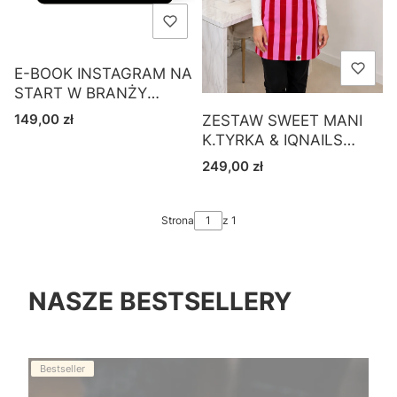
E-BOOK INSTAGRAM NA
START W BRANŻY
BEAUTY
Cena
149,00 zł
ZESTAW SWEET MANI
K.TYRKA & IQNAILS
PREORDER
Cena
249,00 zł
Strona
z 1
NASZE BESTSELLERY
Bestseller