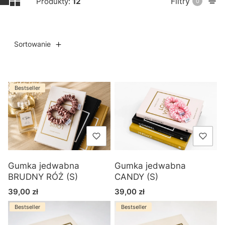
Filtry
Produkty:
12
0
Sortowanie
Lista produktów
Bestseller
Gumka jedwabna
Gumka jedwabna
BRUDNY RÓŻ (S)
CANDY (S)
Cena
Cena
39,00 zł
39,00 zł
Bestseller
Bestseller