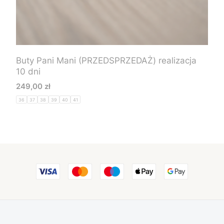
Buty Pani Mani (PRZEDSPRZEDAŻ) realizacja
10 dni
Cena
249,00 zł
36
37
38
39
40
41