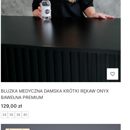
BLUZKA MEDYCZNA DAMSKA KRÓTKI RĘKAW ONYX
BAWEŁNA PREMIUM
Cena
129,00 zł
34
36
38
40