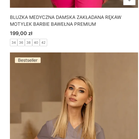
BLUZKA MEDYCZNA DAMSKA ZAKŁADANA RĘKAW
MOTYLEK BARBIE BAWEŁNA PREMIUM
Cena
199,00 zł
34
36
38
40
42
Bestseller