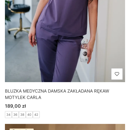
BLUZKA MEDYCZNA DAMSKA ZAKŁADANA RĘKAW
MOTYLEK CARLA
Cena
189,00 zł
34
36
38
40
42