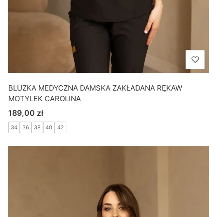
BLUZKA MEDYCZNA DAMSKA ZAKŁADANA RĘKAW
MOTYLEK CAROLINA
Cena
189,00 zł
34
36
38
40
42