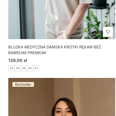
BLUZKA MEDYCZNA DAMSKA KRÓTKI RĘKAW BEŻ
BAWEŁNA PREMIUM
Cena
129,00 zł
34
36
38
40
42
Bestseller