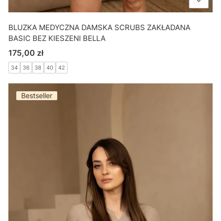
BLUZKA MEDYCZNA DAMSKA SCRUBS ZAKŁADANA
BASIC BEZ KIESZENI BELLA
Cena
175,00 zł
34
36
38
40
42
Bestseller