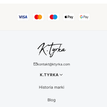
kontakt@ktyrka.com
Linki w stopce
K.TYRKA
Historia marki
Blog