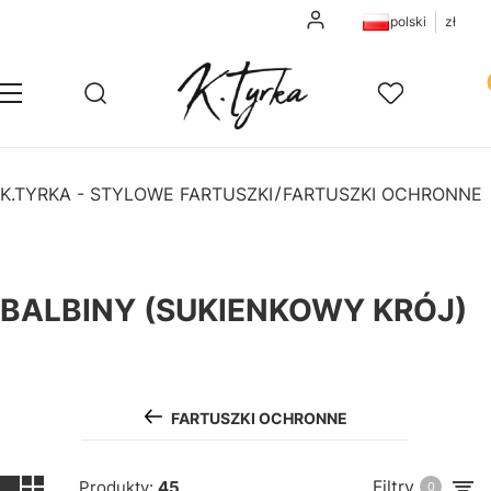
Zaloguj się
polski
zł
Pr
Otwórz wyszukiwarkę
Szukaj
Menu
Ulubione
K
K.TYRKA - STYLOWE FARTUSZKI
FARTUSZKI OCHRONNE
BALBINY (SUKIENKOWY KRÓJ)
FARTUSZKI OCHRONNE
Filtry
Produkty:
45
0