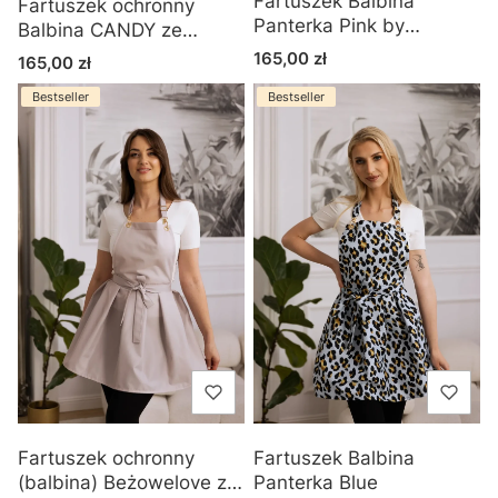
Fartuszek Balbina
Fartuszek ochronny
Panterka Pink by
Balbina CANDY ze
Adrianna Ryluga
złotymi dodatkami
Cena
165,00 zł
Cena
165,00 zł
Bestseller
Bestseller
Fartuszek ochronny
Fartuszek Balbina
(balbina) Beżowelove ze
Panterka Blue