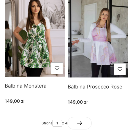
Balbina Monstera
Balbina Prosecco Rose
Cena
149,00 zł
Cena
149,00 zł
Strona
z 4