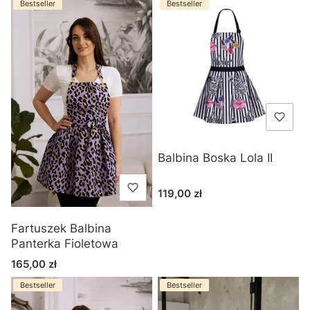
Bestseller
Bestseller
Balbina Boska Lola II
Cena
119,00 zł
Fartuszek Balbina
Panterka Fioletowa
Cena
165,00 zł
Bestseller
Bestseller